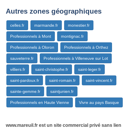
Autres zones géographiques
celles.fr
marmande.fr
monestier.fr
Professionnels à Mont
montignac.fr
Professionnels à Oloron
Professionnels à Orthez
sauveterre.fr
Professionnels à Villeneuve sur Lot
villiers.fr
saint-christophe.fr
saint-leger.fr
saint-pardoux.fr
saint-romain.fr
saint-vincent.fr
sainte-gemme.fr
saintjunien.fr
Professionnels en Haute Vienne
Vivre au pays Basque
www.mareuil.fr est un site commercial privé sans lien