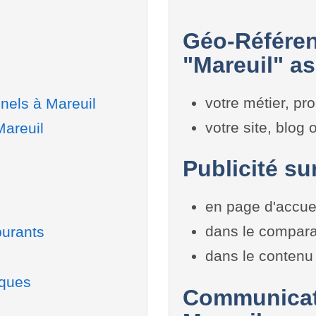
Géo-Référen
"Mareuil" as
votre métier, pro
nels à Mareuil
votre site, blog
Mareuil
Publicité su
en page d'accue
dans le compara
burants
dans le contenu 
iques
Communicati